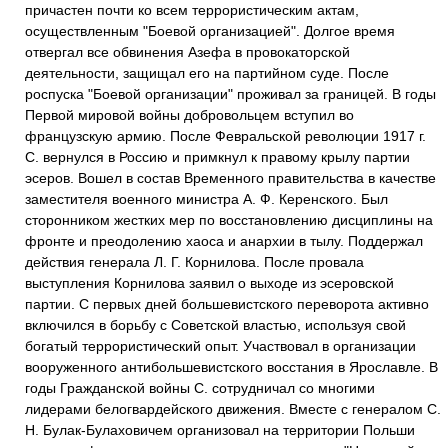
причастен почти ко всем террористическим актам,
осуществленным "Боевой организацией". Долгое время
отвергал все обвинения Азефа в провокаторской
деятельности, защищал его на партийном суде. После
роспуска "Боевой организации" проживал за границей. В годы
Первой мировой войны добровольцем вступил во
французскую армию. После Февральской революции 1917 г.
С. вернулся в Россию и примкнул к правому крылу партии
эсеров. Вошел в состав Временного правительства в качестве
заместителя военного министра А. Ф. Керенского. Был
сторонником жестких мер по восстановлению дисциплины на
фронте и преодолению хаоса и анархии в тылу. Поддержал
действия генерала Л. Г. Корнилова. После провала
выступления Корнилова заявил о выходе из эсеровской
партии. С первых дней большевистского переворота активно
включился в борьбу с Советской властью, используя свой
богатый террористический опыт. Участвовал в организации
вооруженного антибольшевистского восстания в Ярославле. В
годы Гражданской войны С. сотрудничал со многими
лидерами белогвардейского движения. Вместе с генералом С.
Н. Булак-Булаховичем организовал на территории Польши