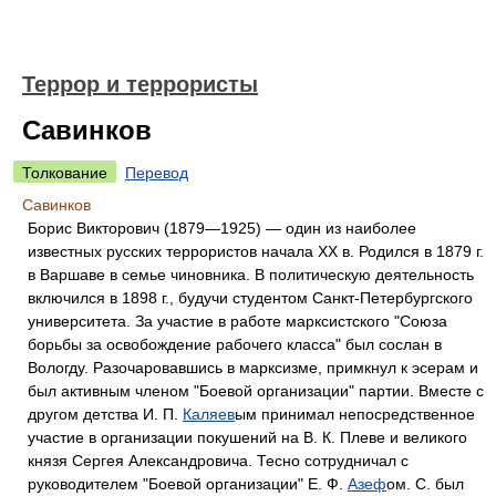
Террор и террористы
Савинков
Толкование
Перевод
Савинков
Борис Викторович (1879—1925) — один из наиболее
известных русских террористов начала XX в. Родился в 1879 г.
в Варшаве в семье чиновника. В политическую деятельность
включился в 1898 г., будучи студентом Санкт-Петербургского
университета. За участие в работе марксистского "Союза
борьбы за освобождение рабочего класса" был сослан в
Вологду. Разочаровавшись в марксизме, примкнул к эсерам и
был активным членом "Боевой организации" партии. Вместе с
другом детства И. П.
Каляев
ым принимал непосредственное
участие в организации покушений на В. К. Плеве и великого
князя Сергея Александровича. Тесно сотрудничал с
руководителем "Боевой организации" Е. Ф.
Азеф
ом. С. был