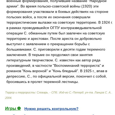
военные формирования, получившие название "Народной
армии". Во время польско-советской войны (1920) эти
формирования участвовали в боевых действиях на стороне
польских войск, а после их окончания совершали
террористические вылазки на советскую территорию. В 1924 г.
в рамках проводившейся ОГПУ контрразведывательной
операции С. обманным путем был завлечен на советскую
территорию и арестован. После ареста он добровольно
выступил с заявлением о прекращении борьбы с
большевиками. С. приговорили к десяти годам тюремного
заключения. В тюрьме он продолжил свои занятия
литературным творчеством. С. известен как автор ряда
произведений, в частности "Воспоминаний террориста" и
романов "Конь вороной" и "Конь бледный". В 1925 г., впав в
депрессию, С., по официальной версии, покончил с собой,
бросившись в пролет тюремной лестницы.
Террор и террористы: Словарь. - СПб.: Изд-во С.-Петерб. ун-та
.
Ланцов С. А.
.
2004
.
Игры ⚽
Нужно решить контрольную?