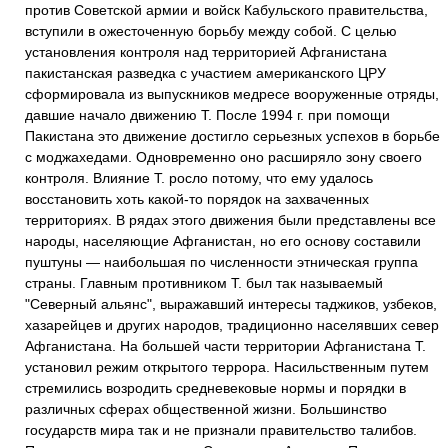
против Советской армии и войск Кабульского правительства,
вступили в ожесточенную борьбу между собой. С целью
установления контроля над территорией Афганистана
пакистанская разведка с участием американского ЦРУ
сформировала из выпускников медресе вооруженные отряды,
давшие начало движению Т. После 1994 г. при помощи
Пакистана это движение достигло серьезных успехов в борьбе
с моджахедами. Одновременно оно расширяло зону своего
контроля. Влияние Т. росло потому, что ему удалось
восстановить хоть какой-то порядок на захваченных
территориях. В рядах этого движения были представлены все
народы, населяющие Афганистан, но его основу составили
пуштуны — наибольшая по численности этническая группа
страны. Главным противником Т. был так называемый
"Северный альянс", выражавший интересы таджиков, узбеков,
хазарейцев и других народов, традиционно населявших север
Афганистана. На большей части территории Афганистана Т.
установил режим открытого террора. Насильственным путем
стремились возродить средневековые нормы и порядки в
различных сферах общественной жизни. Большинство
государств мира так и не признали правительство талибов.