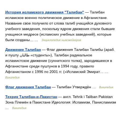
История исламского движения "Талибан"
— Талибан
исламское военно политическое движение в Афганистане.
Название свое получило от слова талиб учащийся духовного
учебного заведения, поскольку ядром движения стали бывшие
учащиеся медресе (исламских учебных заведений), которые
были созданы… …
Энциклопедия ньюсмейкеров
Движение Талибан
— Флаг движения Талибан Талибы (араб.
‎‎и пушту طالبان «студенты»), Талибан радикальное
исламистское движение (суннитского толка), зародившееся в
Афганистане среди пуштунов в 1994 году, правило
Афганистаном с 1996 по 2001 гг. («Исламский Эмират… …
Википедия
Флаг движения Талибан
— Талибан Утверждён …
Википедия
Техрик Талибан-и-Пакистан
— англ. Tehrik i Taliban Pakistan
Зона Племён в Пакистане Идеология: Исламизм, Панисламизм
…
Википедия