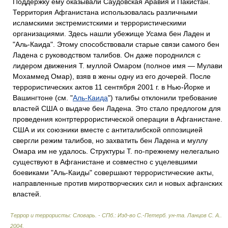
Поддержку ему оказывали Саудовская Аравия и Пакистан.
Территория Афганистана использовалась различными
исламскими экстремистскими и террористическими
организациями. Здесь нашли убежище Усама бен Ладен и
"Аль-Каида". Этому способствовали старые связи самого бен
Ладена с руководством талибов. Он даже породнился с
лидером движения Т. муллой Омаром (полное имя — Мулави
Мохаммед Омар), взяв в жены одну из его дочерей. После
террористических актов 11 сентября 2001 г. в Нью-Йорке и
Вашингтоне (см. "
Аль-Каида
") талибы отклонили требование
властей США о выдаче бен Ладена. Это стало предлогом для
проведения контртеррористической операции в Афганистане.
США и их союзники вместе с антиталибской оппозицией
свергли режим талибов, но захватить бен Ладена и муллу
Омара им не удалось. Структуры Т. по-прежнему нелегально
существуют в Афганистане и совместно с уцелевшими
боевиками "Аль-Каиды" совершают террористические акты,
направленные против миротворческих сил и новых афганских
властей.
Террор и террористы: Словарь. - СПб.: Изд-во С.-Петерб. ун-та
.
Ланцов С. А.
.
2004
.