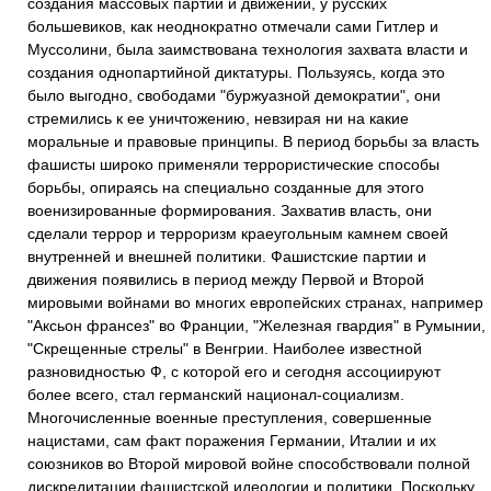
создания массовых партий и движений, у русских
большевиков, как неоднократно отмечали сами Гитлер и
Муссолини, была заимствована технология захвата власти и
создания однопартийной диктатуры. Пользуясь, когда это
было выгодно, свободами "буржуазной демократии", они
стремились к ее уничтожению, невзирая ни на какие
моральные и правовые принципы. В период борьбы за власть
фашисты широко применяли террористические способы
борьбы, опираясь на специально созданные для этого
военизированные формирования. Захватив власть, они
сделали террор и терроризм краеугольным камнем своей
внутренней и внешней политики. Фашистские партии и
движения появились в период между Первой и Второй
мировыми войнами во многих европейских странах, например
"Аксьон франсез" во Франции, "Железная гвардия" в Румынии,
"Скрещенные стрелы" в Венгрии. Наиболее известной
разновидностью Ф, с которой его и сегодня ассоциируют
более всего, стал германский национал-социализм.
Многочисленные военные преступления, совершенные
нацистами, сам факт поражения Германии, Италии и их
союзников во Второй мировой войне способствовали полной
дискредитации фашистской идеологии и политики. Поскольку