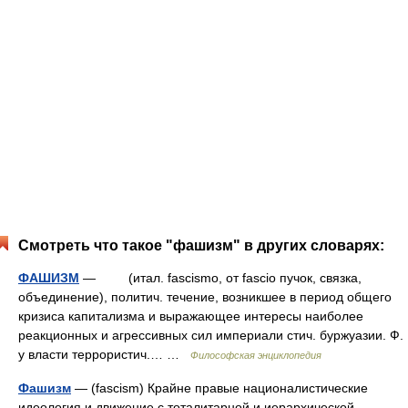
Смотреть что такое "фашизм" в других словарях:
ФАШИЗМ
— (итал. fascismo, от fascio пучок, связка,
объединение), политич. течение, возникшее в период общего
кризиса капитализма и выражающее интересы наиболее
реакционных и агрессивных сил империали стич. буржуазии. Ф.
у власти террористич.… …
Философская энциклопедия
Фашизм
— (fascism) Крайне правые националистические
идеология и движение с тоталитарной и иерархической