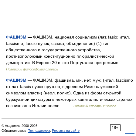
ФАШИЗМ
— ФАШИЗМ, национал социализм (лат. fasio; итал.
fascismo, fascio пучок, связка, объединение) (1) тип
общественного и государственного устройства,
противоположный конституционно плюралистической
демократии. В Европе 20 в. это Португалия при режиме… …
Новейший философский словарь
ФАШИЗМ
— ФАШИЗМ, фашизма, мн. нет, муж. (итал. fascismo
от лат. fascis пучок прутьев, в древнем Риме служивший
символом власти) (неол. полит.). Одна из форм открытой
буржуазной диктатуры в некоторых капиталистических странах,
возникшая в Италии после… …
Толковый словарь Ушакова
© Академик, 2000-2026
18+
Обратная связь:
Техподдержка
,
Реклама на сайте