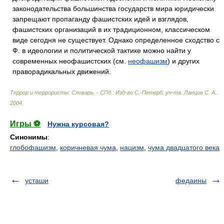
законодательства большинства государств мира юридически
запрещают пропаганду фашистских идей и взглядов,
фашистских организаций в их традиционном, классическом
виде сегодня не существует. Однако определенное сходство с
Ф. в идеологии и политической тактике можно найти у
современных неофашистских (см.
неофашизм
) и других
праворадикальных движений.
Террор и террористы: Словарь. - СПб.: Изд-во С.-Петерб. ун-та
.
Ланцов С. А.
.
2004
.
Игры ⚽
Нужна курсовая?
Синонимы
:
глобофашизм
,
коричневая чума
,
нацизм
,
чума двадцатого века
усташи
федаины