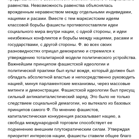
равенства. Невозможность равенства объяснялась
врожденным неравенством между отдельными индивидами,
нациями и расами. Вместе с тем марксистским идеям
классовой борьбы фашисты противопоставляли идеи
социального мира внутри нации, с одной стороны, и идеи
неизбежных конфликтов и борьбы между нациями, расами и
государствами, с другой стороны. Ф. во всех своих
разновидностях отрицал демократию и стремился к
утверждению тоталитарной модели политического устройства.
Важнейшим принципом фашистской идеологии и
политической практики был культ вождя, который должен был
обладать абсолютной властью и непосредственно руководить
нацией, минуя парламентские механизмы, через массовые
митинги и демонстрации. Фашистской идеологии был присущ
сильный антикапиталистический заряд. Это было не только
следствием социальной демагогии, но вытекало из базовых
принципов самого Ф. По мнению фашистов,
капиталистическая конкуренция раскалывает нацию, а
свобода международной торговли способствует ее
подчинению внешним плутократическим силам. Утверждая
приоритет интересов нации, фашисты ставили общее благо