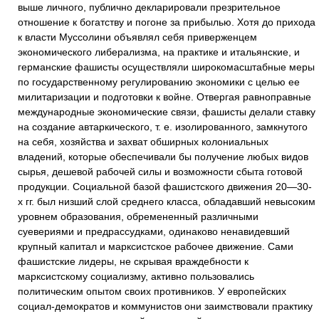
выше личного, публично декларировали презрительное
отношение к богатству и погоне за прибылью. Хотя до прихода
к власти Муссолини объявлял себя приверженцем
экономического либерализма, на практике и итальянские, и
германские фашисты осуществляли широкомасштабные меры
по государственному регулированию экономики с целью ее
милитаризации и подготовки к войне. Отвергая равноправные
международные экономические связи, фашисты делали ставку
на создание автаркического, т. е. изолированного, замкнутого
на себя, хозяйства и захват обширных колониальных
владений, которые обеспечивали бы получение любых видов
сырья, дешевой рабочей силы и возможности сбыта готовой
продукции. Социальной базой фашистского движения 20—30-
х гг. был низший слой среднего класса, обладавший невысоким
уровнем образования, обремененный различными
суевериями и предрассудками, одинаково ненавидевший
крупный капитал и марксистское рабочее движение. Сами
фашистские лидеры, не скрывая враждебности к
марксистскому социализму, активно пользовались
политическим опытом своих противников. У европейских
социал-демократов и коммунистов они заимствовали практику