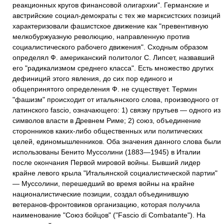
реакционных кругов финансовой олигархии". Германские и
австрийские социал-демократы с тех же марксистских позиций
характеризовали фашистское движение как "превентивную
мелкобуржуазную революцию, направленную против
социалистического рабочего движения". Сходным образом
определял Ф. американский политолог С. Липсет, назвавший
его "радикализмом среднего класса". Есть множество других
дефиниций этого явления, до сих пор единого и
общепринятого определения Ф. не существует. Термин
"фашизм" происходит от итальянского слова, производного от
латинского fascio, означающего: 1) связку прутьев — одного из
символов власти в Древнем Риме; 2) союз, объединение
сторонников каких-либо общественных или политических
целей, единомышленников. Оба значения данного слова были
использованы Бенито Муссолини (1883—1945) в Италии
после окончания Первой мировой войны. Бывший лидер
крайне левого крыла "Итальянской социалистической партии"
— Муссолини, перешедший во время войны на крайне
националистические позиции, создал объединившую
ветеранов-фронтовиков организацию, которая получила
наименование "Союз бойцов" ("Fascio di Combatante"). На