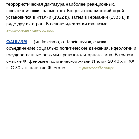
террористическая диктатура наиболее реакционных,
шовинистических элементов. Впервые фашистский строй
установился в Италии (1922 г.), затем в Германии (1933 г.) и
ряде других стран. В основе идеологии фашизма – …
Энциклопедия культурологии
ФАШИЗМ
— (ит. fascismo, от fascio пучок, связка,
объединение) социально политические движения, идеологии и
государственные режимы правототалитарного типа. В точном
смысле Ф. феномен политической жизни Италии 20 40 х гг. XX
в. С 30 х гг. понятие Ф. стало… …
Юридический словарь