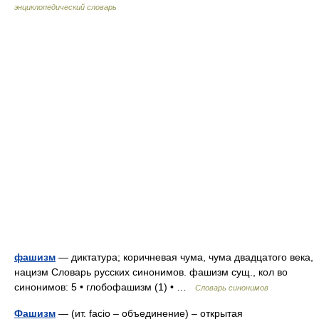
энциклопедический словарь
фашизм
— диктатура; коричневая чума, чума двадцатого века,
нацизм Словарь русских синонимов. фашизм сущ., кол во
синонимов: 5 • глобофашизм (1) • …
Словарь синонимов
Фашизм
— (ит. facio – объединение) – открытая